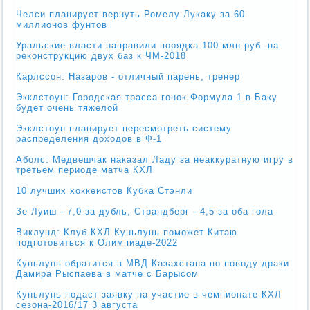
Челси планирует вернуть Ромелу Лукаку за 60
миллионов фунтов
Уральские власти направили порядка 100 млн руб. на
реконструкцию двух баз к ЧМ-2018
Карлссон: Назаров - отличный парень, тренер
Экклстоун: Городская трасса гонок Формула 1 в Баку
будет очень тяжелой
Экклстоун планирует пересмотреть систему
распределения доходов в Ф-1
Аболс: Медвешчак наказал Ладу за неаккуратную игру в
третьем периоде матча КХЛ
10 лучших хоккеистов Кубка Стэнли
Зе Луиш - 7,0 за дубль, Страндберг - 4,5 за оба гола
Виклунд: Клуб КХЛ Куньлунь поможет Китаю
подготовиться к Олимпиаде-2022
Куньлунь обратится в МВД Казахстана по поводу драки
Дамира Рыспаева в матче с Барысом
Куньлунь подаст заявку на участие в чемпионате КХЛ
сезона-2016/17 3 августа