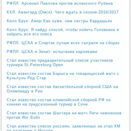
РФПЛ. Арсенал Павлова против испанского Рубина
КХЛ. Авангард (Омск). Чего ждать в сезоне-2016/2017
Келл Брук: Амир Хан хуже, чем сестры Кардашьян
Келл Брук: Я найду способ, чтобы побить Головкина и
забрать все его пояса
РФПЛ. ЦСКА и Спартак лучше всех сыграли на сборах
РФПЛ. ЦСКА и Зенит: испытание карликами
Стал известен предварительный список участников
турнира St.Petersburg Open
Стал известен состав Барыса на товарищеский матч с
Куньлунь Ред Стар
Стал известен состав баскетбольной сборной США на
Олимпиаду в Рио
Стал известен состав олимпийской сборной РФ по
хоккею на предсезонный турнир в Сочи
Стал известен состав Шахтера на матч Лиги чемпионов
против Янг Бойз
Стал известен список россиян, заявленных на этап КМ
по плаванию в Москве