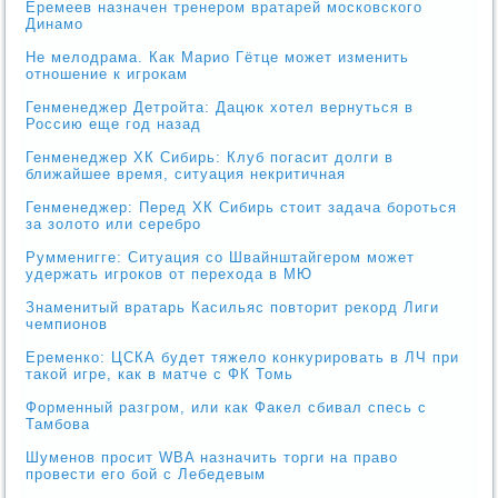
Еремеев назначен тренером вратарей московского
Динамо
Не мелодрама. Как Марио Гётце может изменить
отношение к игрокам
Генменеджер Детройта: Дацюк хотел вернуться в
Россию еще год назад
Генменеджер ХК Сибирь: Клуб погасит долги в
ближайшее время, ситуация некритичная
Генменеджер: Перед ХК Сибирь стоит задача бороться
за золото или серебро
Румменигге: Ситуация со Швайнштайгером может
удержать игроков от перехода в МЮ
Знаменитый вратарь Касильяс повторит рекорд Лиги
чемпионов
Еременко: ЦСКА будет тяжело конкурировать в ЛЧ при
такой игре, как в матче с ФК Томь
Форменный разгром, или как Факел сбивал спесь с
Тамбова
Шуменов просит WBA назначить торги на право
провести его бой с Лебедевым