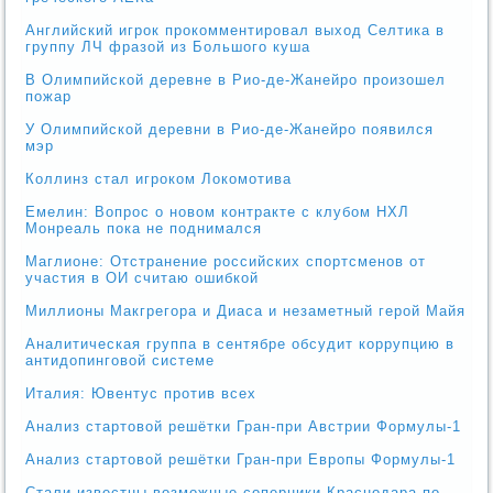
Английский игрок прокомментировал выход Селтика в
группу ЛЧ фразой из Большого куша
В Олимпийской деревне в Рио-де-Жанейро произошел
пожар
У Олимпийской деревни в Рио-де-Жанейро появился
мэр
Коллинз стал игроком Локомотива
Емелин: Вопрос о новом контракте с клубом НХЛ
Монреаль пока не поднимался
Маглионе: Отстранение российских спортсменов от
участия в ОИ считаю ошибкой
Миллионы Макгрегора и Диаса и незаметный герой Майя
Аналитическая группа в сентябре обсудит коррупцию в
антидопинговой системе
Италия: Ювентус против всех
Анализ стартовой решётки Гран-при Австрии Формулы-1
Анализ стартовой решётки Гран-при Европы Формулы-1
Стали известны возможные соперники Краснодара по