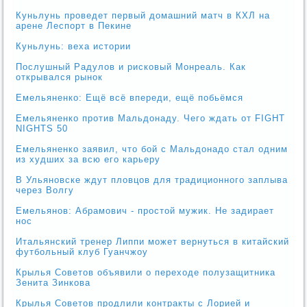
Куньлунь проведет первый домашний матч в КХЛ на
арене Леспорт в Пекине
Куньлунь: веха истории
Послушный Радулов и рисковый Монреаль. Как
открывался рынок
Емельяненко: Ещё всё впереди, ещё побьёмся
Емельяненко против Мальдонаду. Чего ждать от FIGHT
NIGHTS 50
Емельяненко заявил, что бой с Мальдонадо стал одним
из худших за всю его карьеру
В Ульяновске ждут пловцов для традиционного заплыва
через Волгу
Емельянов: Абрамович - простой мужик. Не задирает
нос
Итальянский тренер Липпи может вернуться в китайский
футбольный клуб Гуанчжоу
Крылья Советов объявили о переходе полузащитника
Зенита Зинкова
Крылья Советов продлили контракты с Лорией и