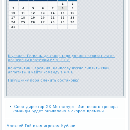
1
2
3
4
5
6
7
8
9
10
11
12
13
14
15
16
17
18
19
20
21
22
23
24
25
26
27
28
29
30
31
Шувалов: Регионы до конца года должны отчитаться по
авансовым платежам к ЧМ-2018
Константин Сарсания: Денисову нужно снизить свои
аппетиты и найти команду в РФПЛ
Ничушкину пора сменить обстановку
Спортдиректор ХК Металлург: Имя нового тренера
команды будет объявлено в скором времени
Алексей Гай стал игроком Кубани