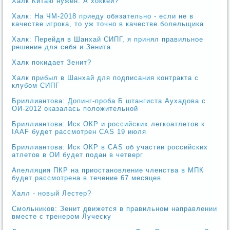
Халк Китаю нужен. А хоккей?
Халк: На ЧМ-2018 приеду обязательно - если не в
качестве игрока, то уж точно в качестве болельщика
Халк: Перейдя в Шанхай СИПГ, я принял правильное
решение для себя и Зенита
Халк покидает Зенит?
Халк прибыл в Шанхай для подписания контракта с
клубом СИПГ
Бриллиантова: Допинг-проба Б штангиста Аухадова с
ОИ-2012 оказалась положительной
Бриллиантова: Иск ОКР и российских легкоатлетов к
IAAF будет рассмотрен CAS 19 июля
Бриллиантова: Иск ОКР в CAS об участии российских
атлетов в ОИ будет подан в четверг
Апелляция ПКР на приостановление членства в МПК
будет рассмотрена в течение 67 месяцев
Халл - новый Лестер?
Смольников: Зенит движется в правильном направлении
вместе с тренером Луческу