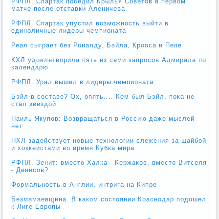
РФПЛ. Спартак победил Крылья Советов в первом
матче после отставки Аленичева
РФПЛ. Спартак упустил возможность выйти в
единоличные лидеры чемпионата
Реал сыграет без Роналду, Бэйла, Крооса и Пепе
КХЛ удовлетворила пять из семи запросов Адмирала по
календарю
РФПЛ. Урал вышел в лидеры чемпионата
Бэйл в составе? Ох, опять.... Кем был Бэйл, пока не
стал звездой
Наиль Якупов: Возвращаться в Россию даже мыслей
нет
НХЛ задействует новые технологии слежения за шайбой
и хоккеистами во время Кубка мира
РФПЛ. Зенит: вместо Халка - Кержаков, вместо Витселя
- Денисов?
Формальность в Англии, интрига на Кипре
Безмамаевщина. В каком состоянии Краснодар подошел
к Лиге Европы