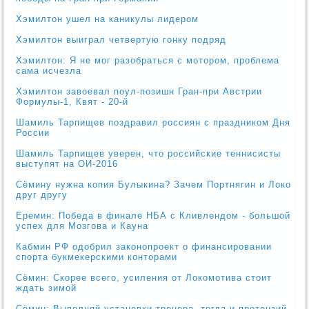
Хэмилтон ушел на каникулы лидером
Хэмилтон выиграл четвертую гонку подряд
Хэмилтон: Я не мог разобраться с мотором, проблема
сама исчезла
Хэмилтон завоевал поул-позишн Гран-при Австрии
Формулы-1, Квят - 20-й
Шамиль Тарпищев поздравил россиян с праздником Дня
России
Шамиль Тарпищев уверен, что российские теннисисты
выступят на ОИ-2016
Сёмину нужна копия Булыкина? Зачем Портнягин и Локо
друг другу
Еремин: Победа в финале НБА с Кливлендом - большой
успех для Мозгова и Кауна
Кабмин РФ одобрил законопроект о финансировании
спорта букмекерскими конторами
Сёмин: Скорее всего, усиления от Локомотива стоит
ждать зимой
Сёмин: Выполняй установки тренера, тогда и претензий