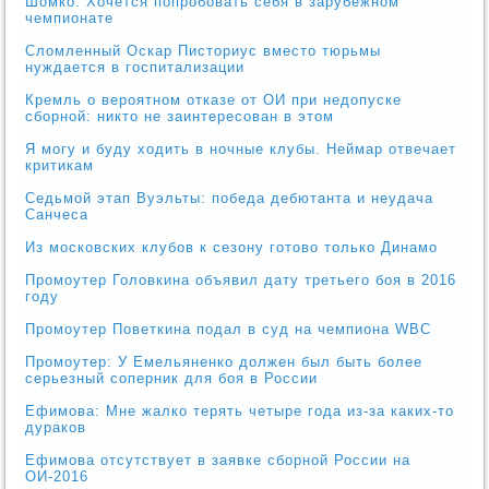
Шомко: Хочется попробовать себя в зарубежном
чемпионате
Сломленный Оскар Писториус вместо тюрьмы
нуждается в госпитализации
Кремль о вероятном отказе от ОИ при недопуске
сборной: никто не заинтересован в этом
Я могу и буду ходить в ночные клубы. Неймар отвечает
критикам
Седьмой этап Вуэльты: победа дебютанта и неудача
Санчеса
Из московских клубов к сезону готово только Динамо
Промоутер Головкина объявил дату третьего боя в 2016
году
Промоутер Поветкина подал в суд на чемпиона WBC
Промоутер: У Емельяненко должен был быть более
серьезный соперник для боя в России
Ефимова: Мне жалко терять четыре года из-за каких-то
дураков
Ефимова отсутствует в заявке сборной России на
ОИ-2016