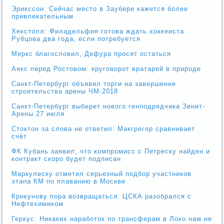
Эрикссон: Сейчас место в Заубере кажется более
привлекательным
Хекстолл: Филадельфия готова ждать хоккеиста
Рубцова два года, если потребуется
Меркс благословил, Дефура просят остаться
Аякс перед Ростовом: круговорот вратарей в природе
Санкт-Петербург объявил торги на завершение
строительства арены ЧМ-2018
Санкт-Петербург выберет нового генподрядчика Зенит-
Арены 27 июля
Стоктон за слова не ответил: Макгрегор сравнивает
счёт
ФК Кубань заявил, что компромисс с Петреску найден и
контракт скоро будет подписан
Маркулеску отметил серьезный подбор участников
этапа КМ по плаванию в Москве
Крикунову пора возвращаться. ЦСКА разобрался с
Нефтехимиком
Геркус: Никаких наработок по трансферам в Локо нам не