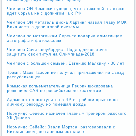
Чемпион ОИ Чемеркин уверен, что в тяжелой атлетике
идет борьба не с допингом, а с РФ
Чемпион ОИ метатель диска Хартинг назвал главу МОК
Баха частью допинговой системы
Чемпион по мотогонкам Лоренсо подарил алматинцам
автографы и фотосессию
Чемпион Сочи сноубордист Подладчиков хочет
защитить свой титул на Олимпиаде-2018
Чемпион с большой семьёй. Евгению Малкину - 30 лет
Трамп: Майк Тайсон не получил приглашения на съезд
республиканцев
Крымская копьеметательница Ребрик шокирована
решением САS по российским легкоатлетам
Адамс хотел выступить на ЧР в тройном прыжке по
личному рекорду, но помешал дождь
Нормундс Сейейс назначен главным тренером рижского
ХК Динамо
Нормундс Сейейс: Звали Мортса, разговаривали с
Витолиньшем, но главным остался я