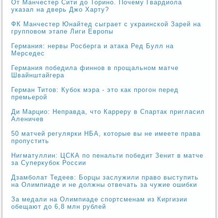
От Манчестер Сити до Торино. Почему Гвардиола
указал на дверь Джо Харту?
ФК Манчестер Юнайтед сыграет с украинской Зарей на
групповом этапе Лиги Европы
Германия: нервы Росберга и атака Ред Булл на
Мерседес
Германия победила финнов в прощальном матче
Швайнштайгера
Герман Титов: Кубок мэра - это как прогон перед
премьерой
Ди Марцио: Неправда, что Карреру в Спартак пригласил
Аленичев
50 матчей регулярки НБА, которые вы не имеете права
пропустить
Нигматуллин: ЦСКА по пенальти победит Зенит в матче
за Суперкубок России
Дзамболат Тедеев: Борцы заслужили право выступить
на Олимпиаде и не должны отвечать за чужие ошибки
За медали на Олимпиаде спортсменам из Киргизии
обещают до 6,8 млн рублей