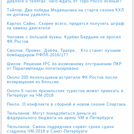
Диалоги о телятах: чего ждать от Торо Россо осенью?
Тэйлор: Две победы Медвешчака на старте сезона КХЛ
не должны удивлять
Карлос Сайнс: Скорее всего, придется получить штраф
за замену двигателя
Человек с большой буквы: Курбан Бердыев не бросил
ФК Ростов
Смолов, Промес, Дзюба, Траоре... Кто станет лучшим
бомбардиром РФПЛ-2016/17?
Шилов: Решение IPC по возможному отстранению ПКР
от Паралимпиады политизировано
Около 200 болельщиков встретили ФК Ростов после
возвращения из Бельгии
Около 5 тысяч бразильских туристов может приехать в
Петербург на ЧМ-2018
Пекло. О конфликте в сборной и новом сезоне Спартака
Тюльпанов: Могут понадобиться деньги из
федерального бюджета на арену ЧМ в Петербурге
Тюльпанов: Смена подрядчика сорвет сроки сдачи
стадиона ЧМ-2018 в Санкт-Петербурге