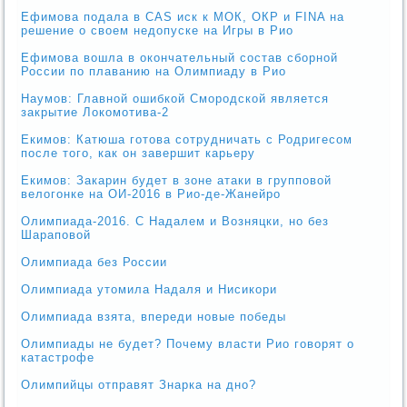
Ефимова подала в CAS иск к МОК, ОКР и FINA на
решение о своем недопуске на Игры в Рио
Ефимова вошла в окончательный состав сборной
России по плаванию на Олимпиаду в Рио
Наумов: Главной ошибкой Смородской является
закрытие Локомотива-2
Екимов: Катюша готова сотрудничать с Родригесом
после того, как он завершит карьеру
Екимов: Закарин будет в зоне атаки в групповой
велогонке на ОИ-2016 в Рио-де-Жанейро
Олимпиада-2016. С Надалем и Возняцки, но без
Шараповой
Олимпиада без России
Олимпиада утомила Надаля и Нисикори
Олимпиада взята, впереди новые победы
Олимпиады не будет? Почему власти Рио говорят о
катастрофе
Олимпийцы отправят Знарка на дно?