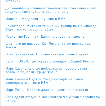
оставили
Дисквалифицированный тяжелоатлет стал советником
владимирского губернатора по спорту
Москва и Мордовия - лучшие в ВМХ
Чакветадзе: Мужской теннисный турнир на Олимпиаде
будет, мягко говоря, слабым
ПроКвятие Гран-при: Даниилу снова не повезло
Шок - это по-нашему. Как Локо упустил победу над
Томью
Эрик Густафссон: Приз поставлю в личный музей
Back in USSR. Где искать мотивацию сборной России
Марк Кавендиш стал победителем первого этапа
веломногодневки Тур де Франс
Майк Конли и Рэджон Рондо выходят на рынок
свободных агентов в НБА
Марк Петчи: Маррею должна нравиться его сетка
Срок сдачи стадиона московского ФК Динамо перенесли
на год