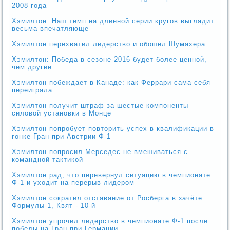
2008 года
Хэмилтон: Наш темп на длинной серии кругов выглядит
весьма впечатляюще
Хэмилтон перехватил лидерство и обошел Шумахера
Хэмилтон: Победа в сезоне-2016 будет более ценной,
чем другие
Хэмилтон побеждает в Канаде: как Феррари сама себя
переиграла
Хэмилтон получит штраф за шестые компоненты
силовой установки в Монце
Хэмилтон попробует повторить успех в квалификации в
гонке Гран-при Австрии Ф-1
Хэмилтон попросил Мерседес не вмешиваться с
командной тактикой
Хэмилтон рад, что перевернул ситуацию в чемпионате
Ф-1 и уходит на перерыв лидером
Хэмилтон сократил отставание от Росберга в зачёте
Формулы-1, Квят - 10-й
Хэмилтон упрочил лидерство в чемпионате Ф-1 после
победы на Гран-при Германии