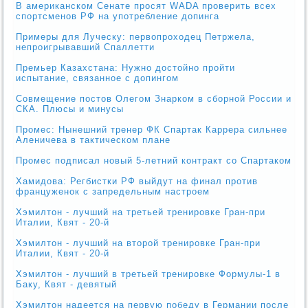
В американском Сенате просят WADA проверить всех
спортсменов РФ на употребление допинга
Примеры для Луческу: первопроходец Петржела,
непроигрывавший Спаллетти
Премьер Казахстана: Нужно достойно пройти
испытание, связанное с допингом
Совмещение постов Олегом Знарком в сборной России и
СКА. Плюсы и минусы
Промес: Нынешний тренер ФК Спартак Каррера сильнее
Аленичева в тактическом плане
Промес подписал новый 5-летний контракт со Спартаком
Хамидова: Регбистки РФ выйдут на финал против
француженок с запредельным настроем
Хэмилтон - лучший на третьей тренировке Гран-при
Италии, Квят - 20-й
Хэмилтон - лучший на второй тренировке Гран-при
Италии, Квят - 20-й
Хэмилтон - лучший в третьей тренировке Формулы-1 в
Баку, Квят - девятый
Хэмилтон надеется на первую победу в Германии после