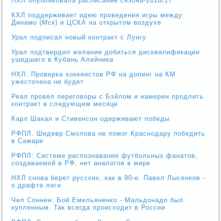
НХЛ опубликовала расписание сезона-2016/17
КХЛ поддерживает идею проведения игры между
Динамо (Мск) и ЦСКА на открытом воздухе
Урал подписал новый контракт с Лунгу
Урал подтвердил желание добиться дисквалификации
ушедшего в Кубань Алейника
НХЛ: Проверка хоккеистов РФ на допинг на КМ
ужесточена не будет
Реал провёл переговоры с Бэйлом и намерен продлить
контракт в следующем месяце
Карл Шакал и Стивенсон одерживают победы
РФПЛ. Шедевр Смолова не помог Краснодару победить
в Самаре
РФПЛ: Системе распознавания футбольных фанатов,
создаваемой в РФ, нет аналогов в мире
НХЛ снова берет русских, как в 90-е. Павел Лысенков -
о драфте лиги
Чел Соннен: Бой Емельяненко - Мальдонадо был
купленным. Так всегда происходит в России