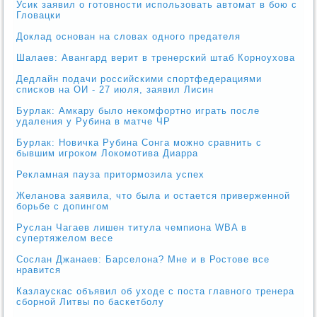
Усик заявил о готовности использовать автомат в бою с
Гловацки
Доклад основан на словах одного предателя
Шалаев: Авангард верит в тренерский штаб Корноухова
Дедлайн подачи российскими спортфедерациями
списков на ОИ - 27 июля, заявил Лисин
Бурлак: Амкару было некомфортно играть после
удаления у Рубина в матче ЧР
Бурлак: Новичка Рубина Сонга можно сравнить с
бывшим игроком Локомотива Диарра
Рекламная пауза притормозила успех
Желанова заявила, что была и остается приверженной
борьбе с допингом
Руслан Чагаев лишен титула чемпиона WBA в
супертяжелом весе
Сослан Джанаев: Барселона? Мне и в Ростове все
нравится
Казлаускас объявил об уходе с поста главного тренера
сборной Литвы по баскетболу