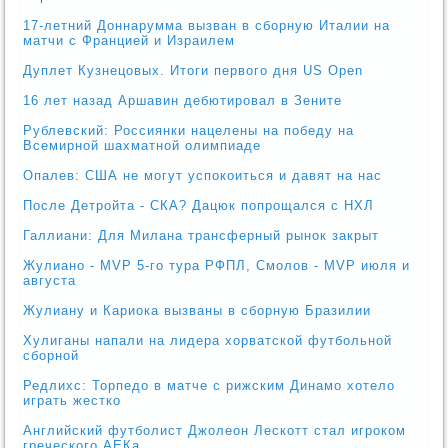
17-летний Доннарумма вызван в сборную Италии на
матчи с Францией и Израилем
Дуплет Кузнецовых. Итоги первого дня US Open
16 лет назад Аршавин дебютировал в Зените
Рублевский: Россиянки нацелены на победу на
Всемирной шахматной олимпиаде
Опалев: США не могут успокоиться и давят на нас
После Детройта - СКА? Дацюк попрощался с НХЛ
Галлиани: Для Милана трансферный рынок закрыт
Жулиано - MVP 5-го тура РФПЛ, Смолов - MVP июля и
августа
Жулиану и Кариока вызваны в сборную Бразилии
Хулиганы напали на лидера хорватской футбольной
сборной
Редлихс: Торпедо в матче с рижским Динамо хотело
играть жестко
Английский футболист Джолеон Лескотт стал игроком
греческого АЕКа