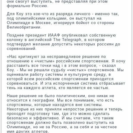
они смогут выступить, не представляя при этом
формально Россию.
Для Коу это кое-что из разряда личного - именно так,
под олимпийскими кольцами, он выступал на
Олимпиаде в Москве, игнорируя бойкот со стороны
Великобритании.
Позднее президент ИААФ опубликовал собственную
колонку в английской The Telegraph, в котором
подтвердил желание допустить некоторых россиян до
соревнований.
«Нас критикуют за несправедливое решение по
отношению к «чистым» российским спортсменам. Я хочу
расставить все точки над i в этом вопросе, - сказал
Коу. - Мы не решали судьбу «чистых» спортсменов. Мы
оценивали работу системы и культурную среду, в
которой всем российским спортсменам приходится
соревноваться. И эта испорченная система отбрасывает
тень на каждого атлета, кто является ее частью.
Наше решение не было политическим, оно никак не
относится к географии. Мы все понимаем, что есть
спортсмены, которые находятся вне системы.
Некоторые из них приняли непростое решение и теперь
проходят подготовку там, где это можно сделать
безопасно и эффективно. И мы считаем, что таким
спортсменам должно быть позволено выступить на
Олимпиаде, но не за Россию, а за себя и за честное
имя других атлетов.