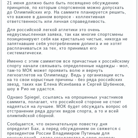
21 июня должно было быть посвящено обсуждению
принципов, по которым спортсменов можно допускать
до Олимпийских игр. На саммите планируется решить,
что важнее в данном вопросе - коллективная
ответственность или личная справедливость.
Для российской легкой атлетики это очень
недвусмысленная заявка, так как многие спортсмены
позиционируют себя как кристально чистые, никогда не
запятнавшие себя употреблением допинга и не хотят
расплачиваться за тех, кто принимал его
систематически.
Именно с этим саммитом все причастные к российскому
спорту начали связывать определенные надежды - мол,
там-то МОК может проявить волю и вернуть
легкоатлетов на Олимпиаду. Ведь у организации есть
на то свои корыстные причины - без ряда российских
звезд, таких как Елена Исинбаева и Сергей Шубенков,
шоу в Рио не удастся.
Однако Spiegel, ссылаясь на опрошенных участников
саммита, полагает, что российской стороне не стоит
надеяться на лучшее. МОК будет обсуждать вопрос об
отстранении ряда других видов спорта, а то и всей
олимпийской сборной.
Сообщается, что окончательную повестку дня
определит Бах, а перед обсуждением он свяжется с
президентом России Владимиром Путиным для
консультаций - глава государства в свою очередь