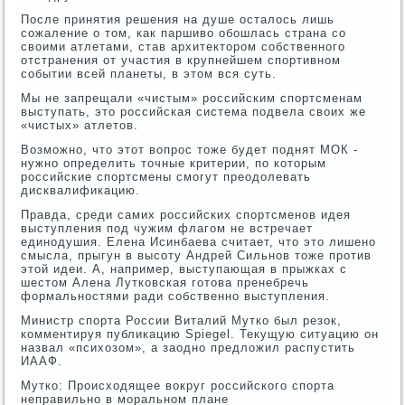
После принятия решения на душе осталось лишь
сожаление о том, как паршиво обошлась страна со
своими атлетами, став архитектором собственного
отстранения от участия в крупнейшем спортивном
событии всей планеты, в этом вся суть.
Мы не запрещали «чистым» российским спортсменам
выступать, это российская система подвела своих же
«чистых» атлетов.
Возможно, что этот вопрос тоже будет поднят МОК -
нужно определить точные критерии, по которым
российские спортсмены смогут преодолевать
дисквалификацию.
Правда, среди самих российских спортсменов идея
выступления под чужим флагом не встречает
единодушия. Елена Исинбаева считает, что это лишено
смысла, прыгун в высоту Андрей Сильнов тоже против
этой идеи. А, например, выступающая в прыжках с
шестом Алена Лутковская готова пренебречь
формальностями ради собственно выступления.
Министр спорта России Виталий Мутко был резок,
комментируя публикацию Spiegel. Текущую ситуацию он
назвал «психозом», а заодно предложил распустить
ИААФ.
Мутко: Происходящее вокруг российского спорта
неправильно в моральном плане