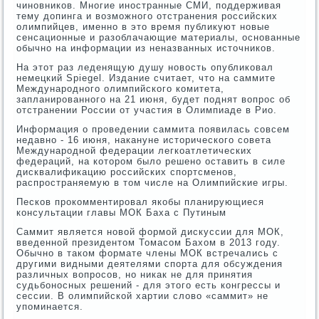
чиновников. Многие иностранные СМИ, поддерживая
тему допинга и возможного отстранения российских
олимпийцев, именно в это время публикуют новые
сенсационные и разоблачающие материалы, основанные
обычно на информации из неназванных источников.
На этот раз леденящую душу новость опубликовал
немецкий Spiegel. Издание считает, что на саммите
Международного олимпийского комитета,
запланированного на 21 июня, будет поднят вопрос об
отстранении России от участия в Олимпиаде в Рио.
Информация о проведении саммита появилась совсем
недавно - 16 июня, накануне исторического совета
Международной федерации легкоатлетических
федераций, на котором было решено оставить в силе
дисквалификацию российских спортсменов,
распространяемую в том числе на Олимпийские игры.
Песков прокомментировал якобы планирующиеся
консультации главы МОК Баха с Путиным
Саммит является новой формой дискуссии для МОК,
введенной президентом Томасом Бахом в 2013 году.
Обычно в таком формате члены МОК встречались с
другими видными деятелями спорта для обсуждения
различных вопросов, но никак не для принятия
судьбоносных решений - для этого есть конгрессы и
сессии. В олимпийской хартии слово «саммит» не
упоминается.