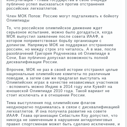
публично успел высказаться против отстранения
российских легкоатлетов.
Член МОК Попов: Россию могут подталкивать к бойкоту
Олимпиады
То, что российское олимпийское движение ждет
серьезное испытание, можно было догадаться, когда
МОК выпустил заявление после совета ИААФ, в
котором поприветствовал борьбу организации с
допингом. Напрямую МОК не поддержал отстранение
россиян, но между строк это читалось. А в мае, после
разоблачений Григория Родченкова об Олимпиаде в
Сочи, Бах публично допускал возможность полной
дисквалификации России.
Впрочем, МОК не раз в своей истории отстранял целые
национальные олимпийские комитеты по различным
поводам, а затем сам же предлагал выступать на
Олимпийских играх в качестве независимых участников
- вспомнить можно Индию в 2014 году или Кувейт на
юношеской Олимпиаде 2010 года. Такой вариант не
стоит исключать и в отношении России.
Тема выступления под олимпийским флагом
неоднократно поднималась в связи с дисквалификацией
легкоатлетов. И она получила развитие на совете
ИААФ. Глава организации Себастьян Коу допустил, что
никогда не замеченным в нарушении антидопинговых
правил спортсменам может быть сделано исключение, и