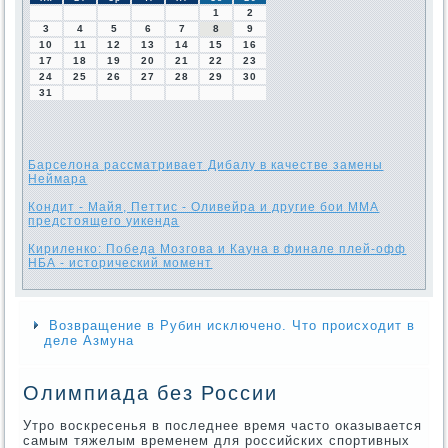
1
2
3
4
5
6
7
8
9
10
11
12
13
14
15
16
17
18
19
20
21
22
23
24
25
26
27
28
29
30
31
Барселона рассматривает Дибалу в качестве замены
Неймара
Кондит - Майя, Петтис - Оливейра и другие бои ММА
предстоящего уикенда
Кириленко: Победа Мозгова и Кауна в финале плей-офф
НБА - исторический момент
Возвращение в Рубин исключено. Что происходит в
деле Азмуна
Олимпиада без России
Утро воскресенья в последнее время часто оказывается
самым тяжелым временем для российских спортивных