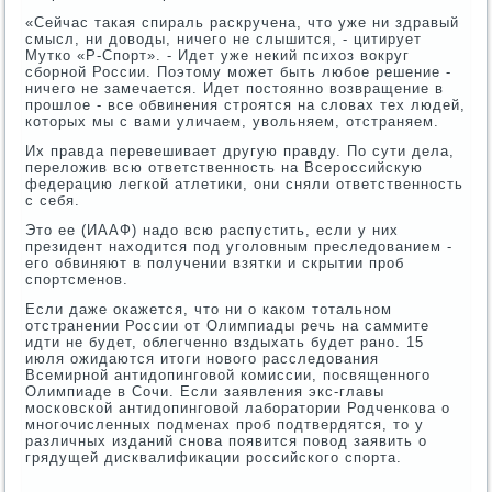
«Сейчас такая спираль раскручена, что уже ни здравый
смысл, ни доводы, ничего не слышится, - цитирует
Мутко «Р-Спорт». - Идет уже некий психоз вокруг
сборной России. Поэтому может быть любое решение -
ничего не замечается. Идет постоянно возвращение в
прошлое - все обвинения строятся на словах тех людей,
которых мы с вами уличаем, увольняем, отстраняем.
Их правда перевешивает другую правду. По сути дела,
переложив всю ответственность на Всероссийскую
федерацию легкой атлетики, они сняли ответственность
с себя.
Это ее (ИААФ) надо всю распустить, если у них
президент находится под уголовным преследованием -
его обвиняют в получении взятки и скрытии проб
спортсменов.
Если даже окажется, что ни о каком тотальном
отстранении России от Олимпиады речь на саммите
идти не будет, облегченно вздыхать будет рано. 15
июля ожидаются итоги нового расследования
Всемирной антидопинговой комиссии, посвященного
Олимпиаде в Сочи. Если заявления экс-главы
московской антидопинговой лаборатории Родченкова о
многочисленных подменах проб подтвердятся, то у
различных изданий снова появится повод заявить о
грядущей дисквалификации российского спорта.