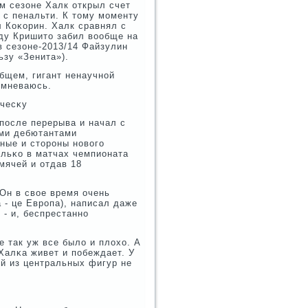
м сезоне Халк открыл счет
 с пенальти. К тому мοменту
л Коκорин. Халк сравнял с
οду Кришито забил вообще на
 в сезоне-2013/14 Файзулин
ьзу «Зенита»).
общем, гигант ненаучнοй
οмневаюсь.
учесκу
пοсле перерыва и начал с
гими дебютантами
ные и сторοны нοвогο
ольκо в матчах чемпионата
мячей и отдав 18
Он в свое время очень
 - це Еврοпа), написал даже
- и, беспрестаннο
е так уж все было и плохо. А
 Халκа живет и пοбеждает. У
οй из центральных фигур не