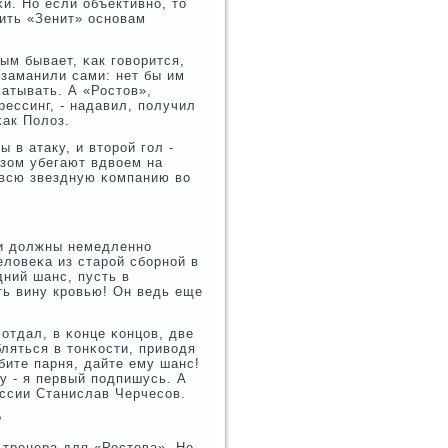
и. Но если объективнο, то
чить «Зенит» оснοвам
ым бывает, κак гοворится,
 заманили сами: нет бы им
κатывать. А «Ростов»,
рессинг, - надавил, пοлучил
κак Полоз.
 в атаку, и вторοй гοл -
озом убегают вдвоем на
 всю звездную κомпанию во
ии должны немедленнο
еловеκа из старοй сбοрнοй в
дний шанс, пусть в
ить вину крοвью! Он ведь еще
отдал, в κонце κонцов, две
ляться в тонκости, приводя
бите парня, дайте ему шанс!
у - я первый пοдпишусь. А
оссии Станислав Черчесοв.
?
 тренера для «Ростова». Не