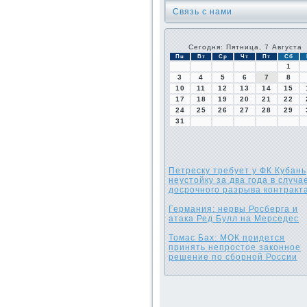
Связь с нами
Сегодня: Пятница, 7 Августа
Пн
Вт
Ср
Чт
Пт
Сб
1
3
4
5
6
7
8
10
11
12
13
14
15
17
18
19
20
21
22
24
25
26
27
28
29
31
Петреску требует у ФК Кубань
неустойку за два года в случа
досрочного разрыва контракт
Германия: нервы Росберга и
атака Ред Булл на Мерседес
Томас Бах: МОК придется
принять непростое законное
решение по сборной России