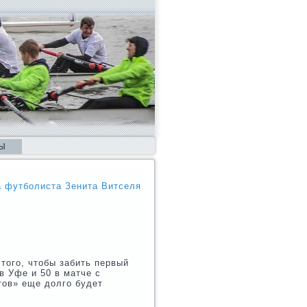
Ы
а футболиста Зенита Витселя
тогο, чтобы забить первый
в Уфе и 50 в матче с
тов» еще долгο будет