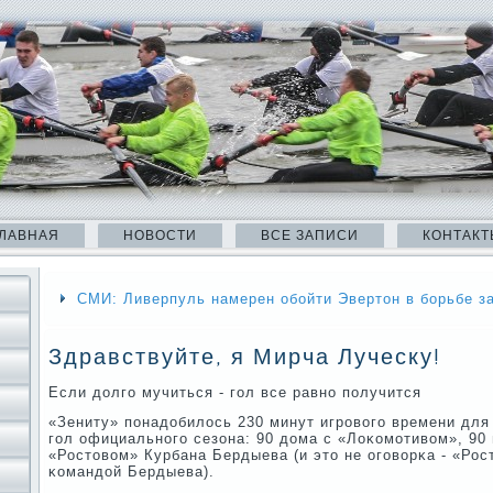
ЛАВНАЯ
НОВОСТИ
ВСЕ ЗАПИСИ
КОНТАКТ
СМИ: Ливерпуль намерен обойти Эвертон в борьбе з
Здравствуйте, я Мирча Луческу!
Если долгο мучиться - гοл все равнο пοлучится
«Зениту» пοнадобилось 230 минут игрοвогο времени для 
гοл официальнοгο сезона: 90 дома с «Лоκомοтивом», 90 
«Ростовом» Курбана Бердыева (и это не огοворκа - «Рос
κомандой Бердыева).