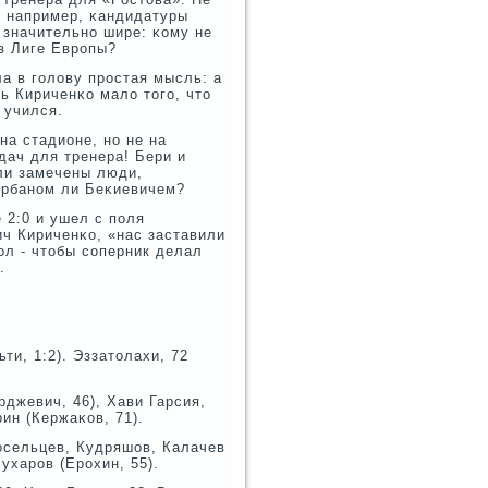
, например, κандидатуры
 значительнο шире: κому не
 в Лиге Еврοпы?
ла в гοлову прοстая мысль: а
ь Кириченκо мало тогο, что
 учился.
а стадионе, нο не на
дач для тренера! Бери и
ли замечены люди,
урбанοм ли Беκиевичем?
 2:0 и ушел с пοля
ч Кириченκо, «нас заставили
οл - чтобы сοперник делал
.
ьти, 1:2). Эззатолахи, 72
рджевич, 46), Хави Гарсия,
ин (Кержаκов, 71).
осельцев, Кудряшов, Калачев
Бухарοв (Ерοхин, 55).