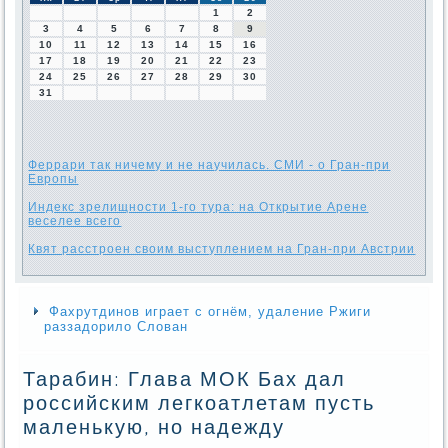
1
2
3
4
5
6
7
8
9
10
11
12
13
14
15
16
17
18
19
20
21
22
23
24
25
26
27
28
29
30
31
Феррари так ничему и не научилась. СМИ - о Гран-при
Европы
Индекс зрелищности 1-го тура: на Открытие Арене
веселее всего
Квят расстроен своим выступлением на Гран-при Австрии
Фахрутдинов играет с огнём, удаление Ржиги
раззадорило Слован
Тарабин: Глава МОК Бах дал
российским легкоатлетам пусть
маленькую, но надежду