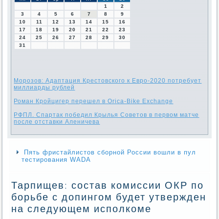
1
2
3
4
5
6
7
8
9
10
11
12
13
14
15
16
17
18
19
20
21
22
23
24
25
26
27
28
29
30
31
Морозов: Адаптация Крестовского к Евро-2020 потребует
миллиарды рублей
Роман Кройцигер перешел в Orica-Bike Exchange
РФПЛ. Спартак победил Крылья Советов в первом матче
после отставки Аленичева
Пять фристайлистов сборной России вошли в пул
тестирования WADA
Тарпищев: состав комиссии ОКР по
борьбе с допингом будет утвержден
на следующем исполкоме