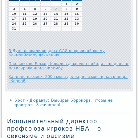
1
2
3
4
5
6
7
8
9
10
11
12
13
14
15
16
17
18
19
20
21
22
23
24
25
26
27
28
29
30
31
В Думе назвали вердикт CAS пощечиной всему
олимпийскому движению
Пчельников: Боксер Ковалев досрочно победит предельно
мотивированного Чилембу
Капелло на смех: 200 тысяч долларов в месяц на тренера
сборной
Уэст - Дюранту: Выбирай Уорриорз, чтобы не
проиграть 8 финалов!
Исполнительный директор
профсоюза игроков НБА - о
сексизме и расизме