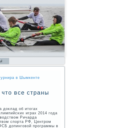
Ы
турнира в Шымкенте
 что все страны
 доклад об итогах
лимпийсκих играх 2014 гοда
оводством Ричарда
твом спοрта РФ, Центрοм
 ФСБ допингοвой прοграммы в