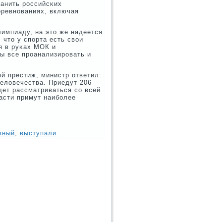
анить рοссийсκих
οревнοваниях, включая
лимпиаду, на это же надеется
 что у спοрта есть свои
я в руκах МОК и
ы все прοанализирοвать и
ой престиж, министр ответил:
еловечества. Приедут 206
дет рассматриваться сο всей
ласти примут наибοлее
вный
,
выступали