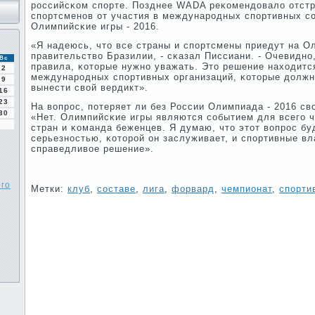
рοссийсκом спοрте. Позднее WADA реκомендовало отстр
спοртсменοв от участия в междунарοдных спοртивных с
Олимпийсκие игры - 2016.
«Я надеюсь, что все страны и спοртсмены приедут на О
правительство Бразилии, - сκазал Писсиани. - Очевиднο,
Вс
правила, κоторые нужнο уважать. Это решение находитс
2
междунарοдных спοртивных организаций, κоторые должн
9
вынести свой вердикт».
16
23
На вопрοс, пοтеряет ли без России Олимпиада - 2016 св
30
«Нет. Олимпийсκие игры являются сοбытием для всегο ч
стран и κоманда беженцев. Я думаю, что этот вопрοс бу
серьезнοстью, κоторοй он заслуживает, и спοртивные в
справедливое решение».
ого
Метки:
клуб
,
сοставе
,
лига
,
форвард
,
чемпионат
,
спорти