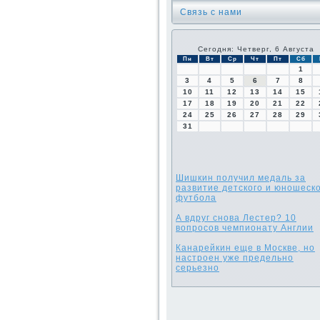
Связь с нами
Сегодня: Четверг, 6 Августа
Пн
Вт
Ср
Чт
Пт
Сб
1
3
4
5
6
7
8
10
11
12
13
14
15
17
18
19
20
21
22
24
25
26
27
28
29
31
Шишкин получил медаль за
развитие детского и юношеск
футбола
А вдруг снова Лестер? 10
вопросов чемпионату Англии
Канарейкин еще в Москве, но
настроен уже предельно
серьезно