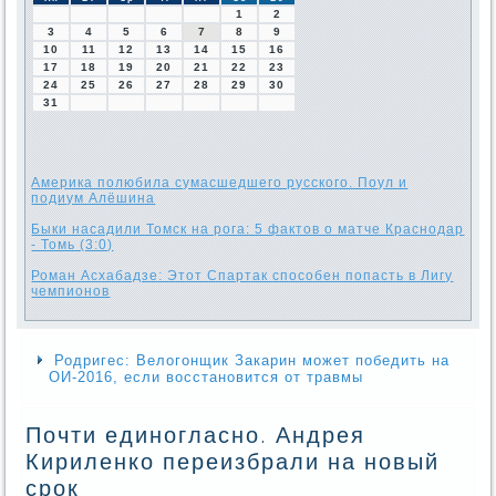
1
2
3
4
5
6
7
8
9
10
11
12
13
14
15
16
17
18
19
20
21
22
23
24
25
26
27
28
29
30
31
Америка полюбила сумасшедшего русского. Поул и
подиум Алёшина
Быки насадили Томск на рога: 5 фактов о матче Краснодар
- Томь (3:0)
Роман Асхабадзе: Этот Спартак способен попасть в Лигу
чемпионов
Родригес: Велогонщик Закарин может победить на
ОИ-2016, если восстановится от травмы
Почти единогласно. Андрея
Кириленко переизбрали на новый
срок